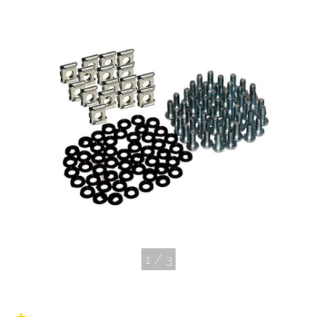
1
/
3