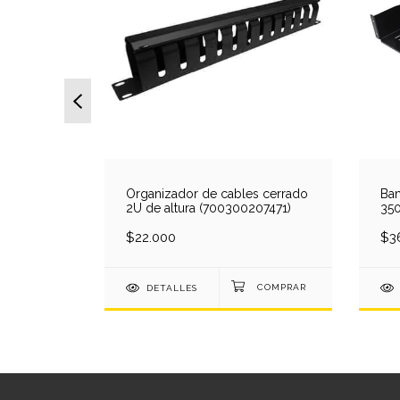
Organizador de cables cerrado
Ban
2U de altura (700300207471)
35
41u +
(3
 tensión 5
$22.000
$3
DETALLES