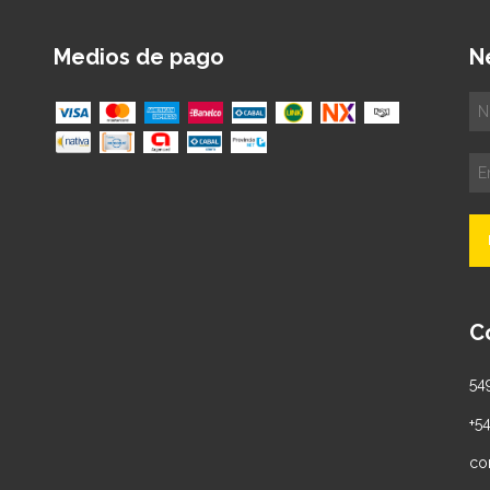
Medios de pago
N
C
54
+5
co