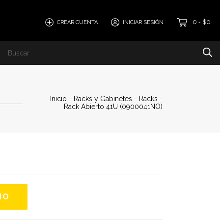
0
$0
CREAR CUENTA
INICIAR SESIÓN
-
Inicio
-
Racks y Gabinetes
-
Racks
-
Rack Abierto 41U (0900041NO)