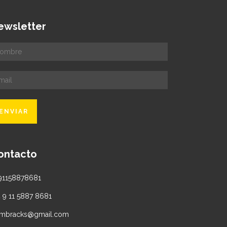
ewsletter
ontacto
91158878681
4 9 11 5887 8681
mbracks@gmail.com