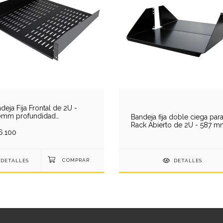
deja Fija Frontal de 2U -
0mm profundidad
Bandeja fija doble ciega par
0096010058M)
Rack Abierto de 2U - 587 m
6.100
profundidad (805-02-02)
DETALLES
DETALLES