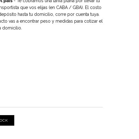
l país
- Te cobramos una tarifa plana por llevar tu
nsportista que vos elijas (en CABA / GBA). El costo
depósito hasta tu domicilio, corre por cuenta tuya.
cto vas a encontrar peso y medidas para cotizar el
 domicilio.
TOCK