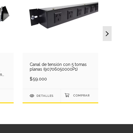
Canal de tensión con 5 tomas
Canal de 
planas (90706050000P1)
planas co
a
(9070605
m
$59.000
$75.000
DETALLES